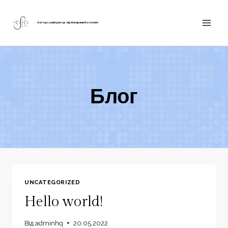
Перейти
до
Авторський декор від Катерини Костевич
вмісту
Блог
UNCATEGORIZED
Hello world!
Від
adminhq
20.05.2022