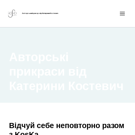
Авторський декор від Катерини Костевич
Авторські
прикраси від
Катерини Костевич
Відчуй себе неповторно разом
з KosKa