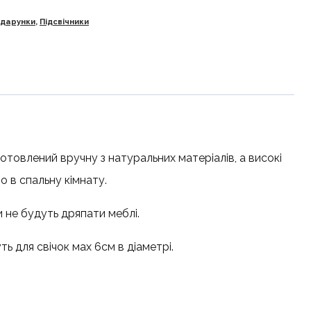
одарунки
,
Підсвічники
отовлений вручну з натуральних матеріалів, а високі
 в спальну кімнату.
и не будуть дряпати меблі.
ть для свічок мах 6см в діаметрі.