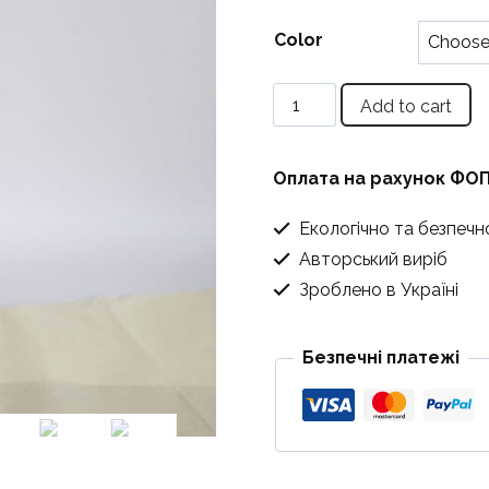
Color
Пара
Add to cart
високих
підсвічників
Оплата на рахунок ФО
quantity
Екологічно та безпечн
Авторський виріб
Зроблено в Україні
Безпечні платежі