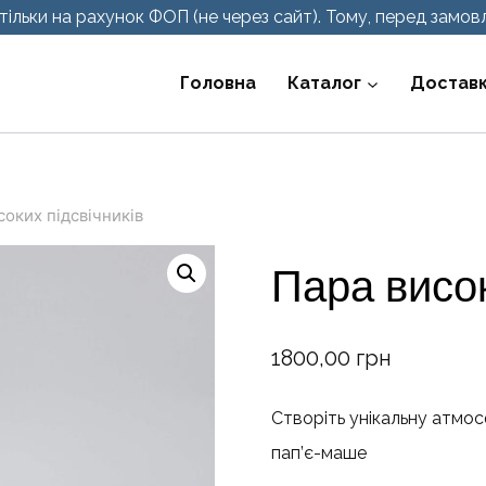
ільки на рахунок ФОП (не через сайт). Тому, перед замовл
Головна
Каталог
Доставк
соких підсвічників
Пара висок
1800,00
грн
Створіть унікальну атмос
пап’є-маше