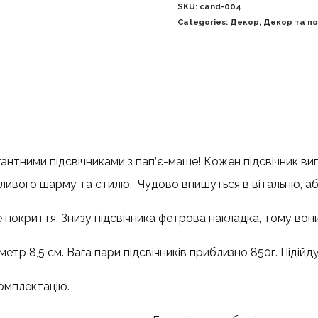
SKU:
cand-004
Categories:
Декор
,
Декор та п
антними підсвічниками з пап’є-маше! Кожен підсвічник виг
ливого шарму та стилю. Чудово впишуться в вітальню, або
е покриття. Знизу підсвічника фетрова накладка, тому вон
метр 8,5 см. Вага пари підсвічників приблизно 850г. Підійду
комплектацію.