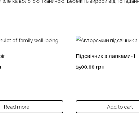
легка вологою тканиною. Бережіть вироби від попаданн
іг
Підсвічник з лапками-1
н
1500,00
грн
Read more
Add to cart