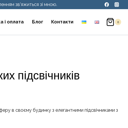
енням зв'яжиться зі мною.
а і оплата
Блог
Контакти
0
их підсвічників
феру в своєму будинку з елегантними підсвічниками з