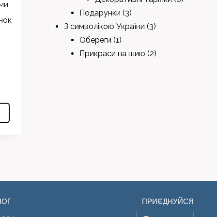
3
products
Подарунки
3
products
3
З символікою України
3
1
products
Обереги
1
product
2
Прикраси на шию
2
products
ЛОГ
ПРИЄДНУЙСЯ