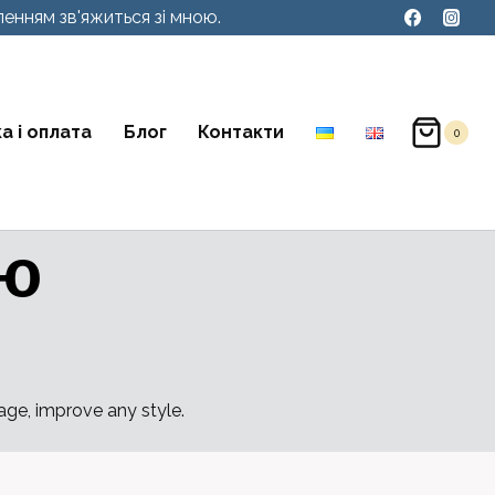
енням зв'яжиться зі мною.
а і оплата
Блог
Контакти
0
ию
age, improve any style.