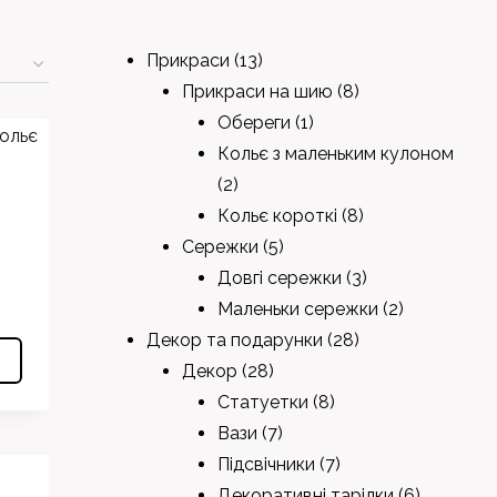
13
Прикраси
13
products
8
Прикраси на шию
8
1
products
Обереги
1
product
Кольє з маленьким кулоном
2
2
products
8
Кольє короткі
8
5
products
Сережки
5
products
3
Довгі сережки
3
products
2
Маленьки сережки
2
28
products
Декор та подарунки
28
28
products
Декор
28
products
8
Статуетки
8
7
products
Вази
7
products
7
Підсвічники
7
products
6
Декоративні тарілки
6