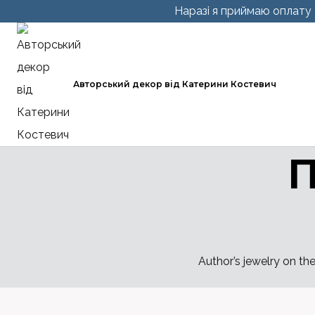
Перейти
Наразі я приймаю оплату т
до
вмісту
Авторський декор від Катерини Костевич
П
Author’s jewelry on th