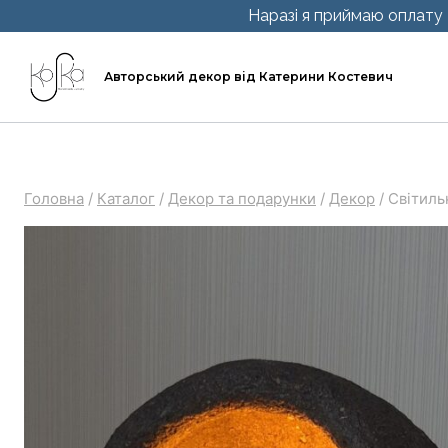
Перейти
Наразі я приймаю оплату т
до
вмісту
Авторський декор від Катерини Костевич
Головна
/
Каталог
/
Декор та подарунки
/
Декор
/
Світиль