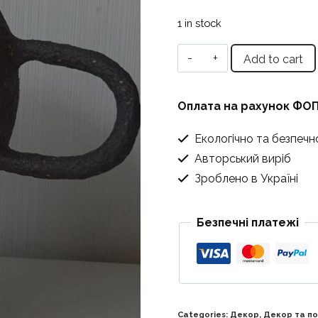
1 in stock
Світильник
Add to cart
"Темне
Око"
Оплата на рахунок ФО
quantity
Екологічно та безпечн
Авторський виріб
Зроблено в Україні
Безпечні платежі
Categories:
Декор
,
Декор та п