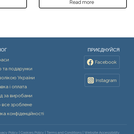
Read more
ЛОГ
ПРИЄДНУЙСЯ
раси
Facebook
 та подарунки
волікою України
Instagram
вка і оплата
д за виробами
о все зроблене
ика конфіденційності
ivacy Policy | Cookies Policy | Terms and Conditions | Website Accessibility