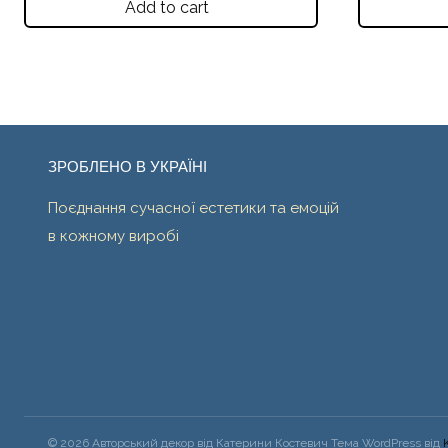
Add to cart
ЗРОБЛЕНО В УКРАЇНІ
Поєднання сучасної естетики та емоцій
в кожному виробі
© 2026 Авторський декор від Катерини Костевич Тема WordPress від