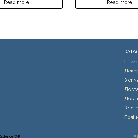
Read more
Read more
КАТА
Прик
Декор
З сим
Доста
Догля
З чог
Політ
Kadence WP
Pr