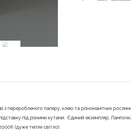
ові з переробленого паперу, клею та різноманітних росл
дставку під різними кутами. Єдиний екземпляр. Лампочка
000К (дуже тепле світло).