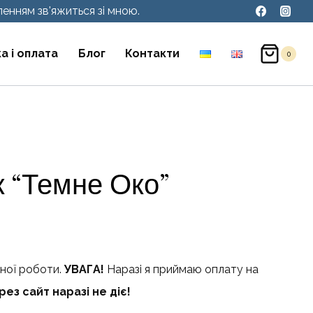
енням зв'яжиться зі мною.
а і оплата
Блог
Контакти
0
к “Темне Око”
чної роботи.
УВАГА!
Наразі я приймаю оплату на
ез сайт наразі не діє!