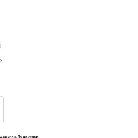
П
о
одарунки
,
Подарунки