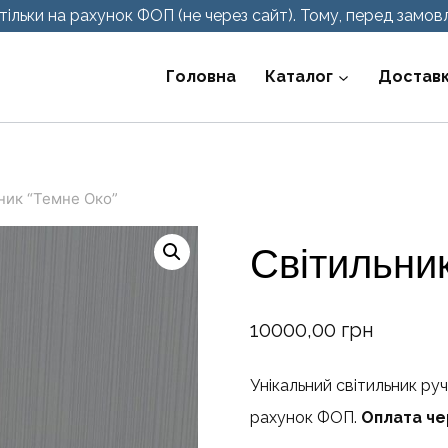
ільки на рахунок ФОП (не через сайт). Тому, перед замовл
Головна
Каталог
Доставк
ник “Темне Око”
Світильни
10000,00
грн
Унікальний світильник ру
рахунок ФОП.
Оплата чер